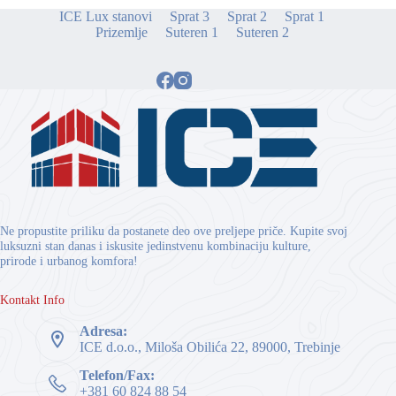
ICE Lux stanovi
Sprat 3
Sprat 2
Sprat 1
Prizemlje
Suteren 1
Suteren 2
Ne propustite priliku da postanete deo ove preljepe priče. Kupite svoj
luksuzni stan danas i iskusite jedinstvenu kombinaciju kulture,
prirode i urbanog komfora!
Kontakt Info
Adresa:
ICE d.o.o., Miloša Obilića 22, 89000, Trebinje
Telefon/Fax:
+381 60 824 88 54