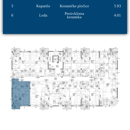
5
Kupatilo
Keramičke pločice
5.93
Protivklizna
6
Lođa
4.01
keramika