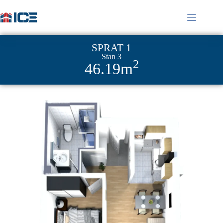
SPRAT 1
Stan 3
2
46.19m