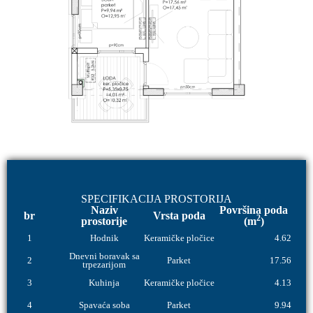
SPECIFIKACIJA PROSTORIJA
Naziv
Površina poda
br
Vrsta poda
2
prostorije
(m
)
1
Hodnik
Keramičke pločice
4.62
Dnevni boravak sa
2
Parket
17.56
trpezarijom
3
Kuhinja
Keramičke pločice
4.13
4
Spavaća soba
Parket
9.94