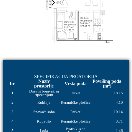
SPECIFIKACIJA PROSTORIJA
Naziv
Površina poda
br
Vrsta poda
2
prostorije
(m
)
Dnevni boravak sa
1
Parket
18.15
trpezarijom
2
Kuhinja
Keramičke pločice
4.10
3
Spavaća soba
Parket
10.14
4
Kupatilo
Keramičke pločice
3.71
Protivklizna
5
Lođa
1.46