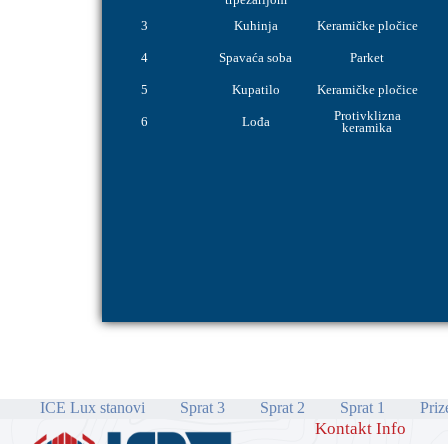
3
Kuhinja
Keramičke pločice
4
Spavaća soba
Parket
5
Kupatilo
Keramičke pločice
Protivklizna
6
Lođa
keramika
ICE Lux stanovi
Sprat 3
Sprat 2
Sprat 1
Priz
Kontakt Info