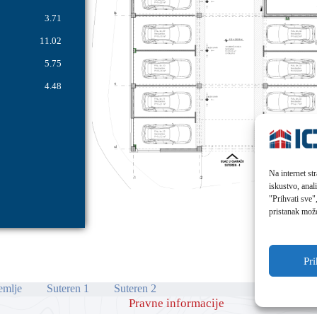
3.71
11.02
5.75
4.48
Na internet st
iskustvo, anal
"Prihvati sve"
pristanak mož
Pr
emlje
Suteren 1
Suteren 2
Pravne informacije