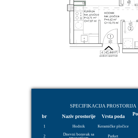
SPECIFIKACIJA PROSTORIJA
Po
br
Naziv prostorije
Vrsta poda
1
Hodnik
Keramičke pločice
Dnevni boravak sa
2
Parket
trpezarijom