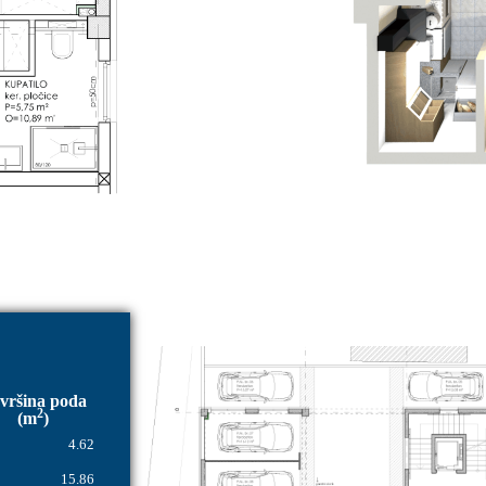
vršina poda
2
(m
)
4.62
15.86