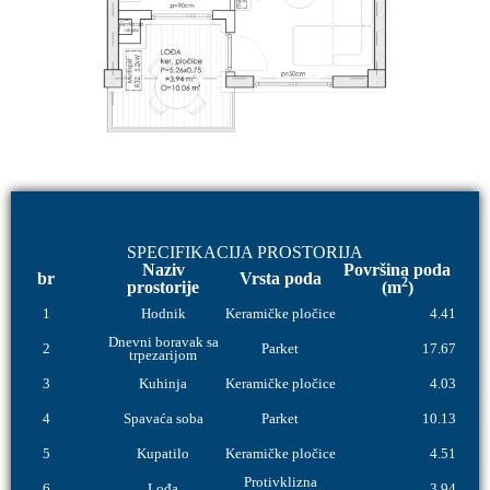
SPECIFIKACIJA PROSTORIJA
Naziv
Površina poda
br
Vrsta poda
2
prostorije
(m
)
1
Hodnik
Keramičke pločice
4.41
Dnevni boravak sa
2
Parket
17.67
trpezarijom
3
Kuhinja
Keramičke pločice
4.03
4
Spavaća soba
Parket
10.13
5
Kupatilo
Keramičke pločice
4.51
Protivklizna
6
Lođa
3.94